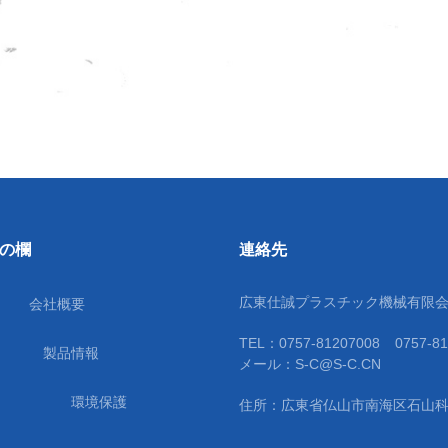
の欄
連絡先
広東仕誠プラスチック機械有限
会社概要
TEL：
0757-81207008
0757-8
製品情報
メール：
S-C@S-C.CN
環境保護
住所：広東省仏山市南海区石山科