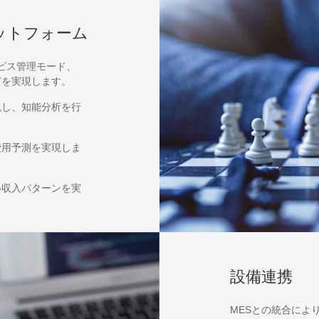
ットフォーム
ビス管理モード、
どを実現します。
現し、知能分析を行
費用予測を実現しま
い収入パターンを実
設備連携
MESとの統合によ